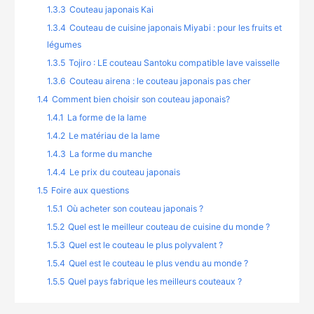
1.3.3
Couteau japonais Kai
1.3.4
Couteau de cuisine japonais Miyabi : pour les fruits et
légumes
1.3.5
Tojiro : LE couteau Santoku compatible lave vaisselle
1.3.6
Couteau airena : le couteau japonais pas cher
1.4
Comment bien choisir son couteau japonais?
1.4.1
La forme de la lame
1.4.2
Le matériau de la lame
1.4.3
La forme du manche
1.4.4
Le prix du couteau japonais
1.5
Foire aux questions
1.5.1
Où acheter son couteau japonais ?
1.5.2
Quel est le meilleur couteau de cuisine du monde ?
1.5.3
Quel est le couteau le plus polyvalent ?
1.5.4
Quel est le couteau le plus vendu au monde ?
1.5.5
Quel pays fabrique les meilleurs couteaux ?