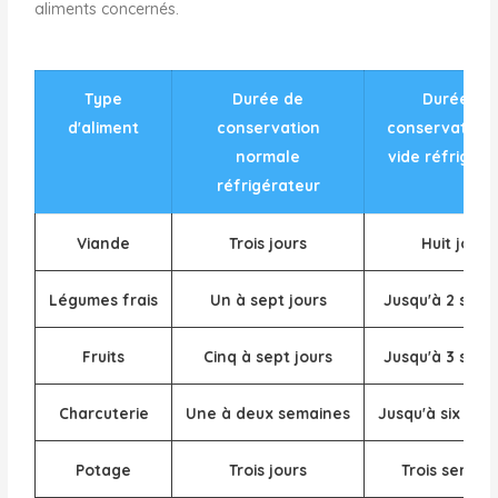
aliments concernés.
Type
Durée de
Durée de
d'aliment
conservation
conservation 
normale
vide réfrigéra
réfrigérateur
Viande
Trois jours
Huit jours
Légumes frais
Un à sept jours
Jusqu'à 2 sem
Fruits
Cinq à sept jours
Jusqu'à 3 sem
Charcuterie
Une à deux semaines
Jusqu'à six sem
Potage
Trois jours
Trois semain