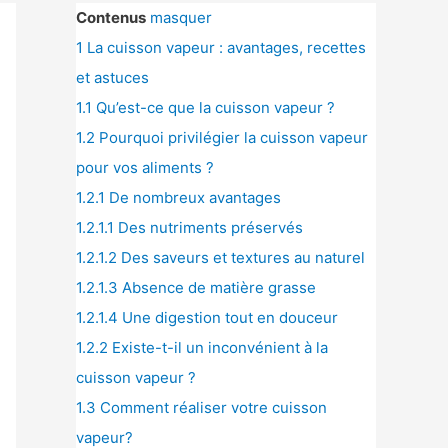
Contenus
masquer
1
La cuisson vapeur : avantages, recettes
et astuces
1.1
Qu’est-ce que la cuisson vapeur ?
1.2
Pourquoi privilégier la cuisson vapeur
pour vos aliments ?
1.2.1
De nombreux avantages
1.2.1.1
Des nutriments préservés
1.2.1.2
Des saveurs et textures au naturel
1.2.1.3
Absence de matière grasse
1.2.1.4
Une digestion tout en douceur
1.2.2
Existe-t-il un inconvénient à la
cuisson vapeur ?
1.3
Comment réaliser votre cuisson
vapeur?